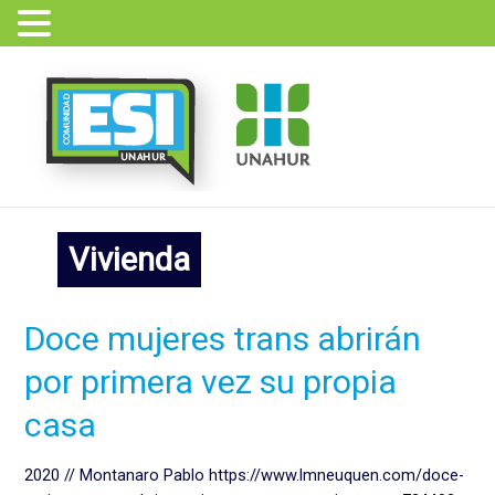
Ir
al
contenido
Vivienda
Doce
Doce mujeres trans abrirán
mujeres
por primera vez su propia
trans
abrirán
casa
por
primera
2020 // Montanaro Pablo https://www.lmneuquen.com/doce-
vez