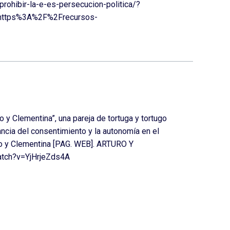
rohibir-la-e-es-persecucion-politica/?
https%3A%2F%2Frecursos-
o y Clementina”, una pareja de tortuga y tortugo
ncia del consentimiento y la autonomía en el
uro y Clementina [PAG. WEB]. ARTURO Y
tch?v=YjHrjeZds4A