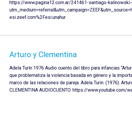
https://www.pagina12.com.ar/241461-santiago-kalinowski-p
utm_medium=referral&utm_campaign=ZEEF&utm_source=
esi.zeef.com%2Fesi.unahur
Arturo y Clementina
Adela Turín 1976 Audio cuento del libro para infancias “Artur
que problematiza la violencia basada en género y la importa
marco de las relaciones de pareja. Adela Turin. (1976). Art
CLEMENTINA AUDIOCUENTO. https://www.youtube.com/wa