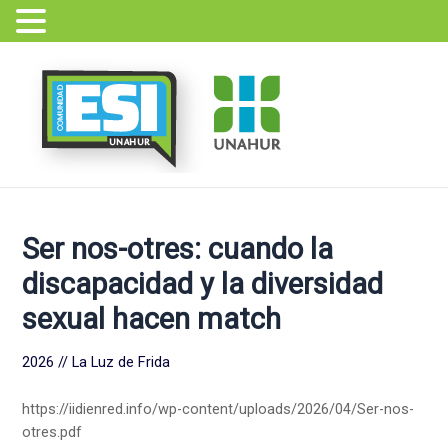
Ir
Navegación
al
de
contenido
entradas
Ser nos-otres: cuando la
discapacidad y la diversidad
sexual hacen match
2026 // La Luz de Frida
https://iidienred.info/wp-content/uploads/2026/04/Ser-nos-
otres.pdf