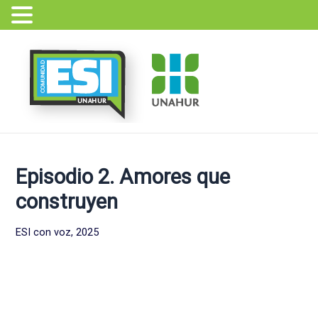
Ir
Navegación
al
de
contenido
entradas
Episodio 2. Amores que
construyen
ESI con voz, 2025