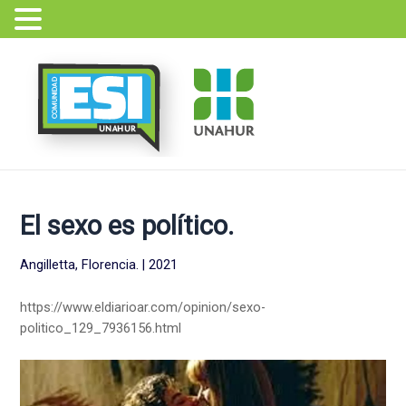
Ir
Navegación
al
de
contenido
entradas
El sexo es político.
Angilletta, Florencia. | 2021
https://www.eldiarioar.com/opinion/sexo-
politico_129_7936156.html