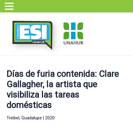
Ir
Navegación
al
de
contenido
entradas
Días de furia contenida: Clare
Gallagher, la artista que
visibiliza las tareas
domésticas
Treibel, Guadalupe | 2020